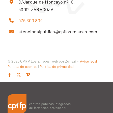
C/Jarque de Moncayo nº 10.
50012 ZARAGOZA.
976 300 804
atencionalpublico@cpilosenlaces.com
© 2025 CPIFP Los Enlaces, web por
Zonsai
–
Aviso legal
|
Política de cookies
|
Política de privacidad