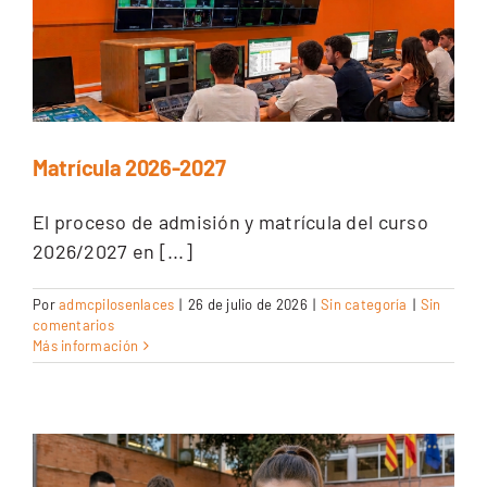
CEX: Audiovisual
Matrícula 2026-2027
El proceso de admisión y matrícula del curso
2026/2027 en [...]
Por
admcpilosenlaces
|
26 de julio de 2026
|
Sin categoría
|
Sin
comentarios
Más información