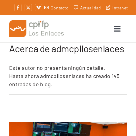
Saltar
Contacto
Actualidad
Intranet
al
contenido
Toggle
Naviga
Acerca de
admcpilosenlaces
Centro
Secretaría
Este autor no presenta ningún detalle.
Hasta ahora admcpilosenlaces ha creado 145
Oferta formativa
entradas de blog.
Servicios
Alumnado
Innovación