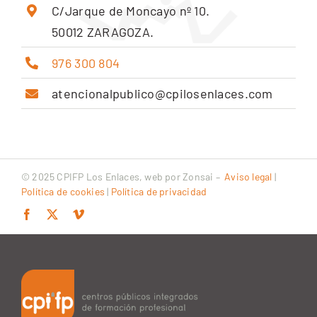
C/Jarque de Moncayo nº 10.
50012 ZARAGOZA.
976 300 804
atencionalpublico@cpilosenlaces.com
© 2025 CPIFP Los Enlaces, web por
Zonsai
–
Aviso legal
|
Política de cookies
|
Política de privacidad