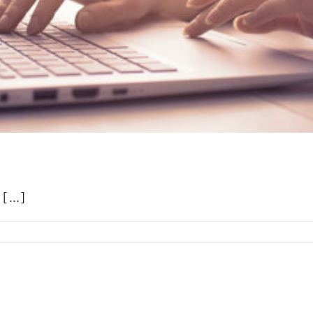
[...]