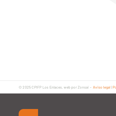
© 2025 CPIFP Los Enlaces, web por
Zonsai
–
Aviso legal
|
Po