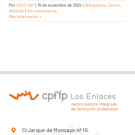
Por
COFO TAP
|
15 de noviembre de 2024
|
Bilingüismo
,
Centro
,
CEX: Audiovisual
Noticias
|
Sin comentarios
Más información
C/Jarque de Moncayo nº 10.