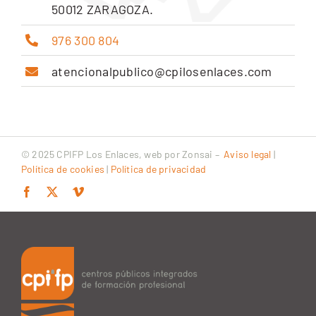
50012 ZARAGOZA.
976 300 804
atencionalpublico@cpilosenlaces.com
© 2025 CPIFP Los Enlaces, web por
Zonsai
–
Aviso legal
|
Política de cookies
|
Política de privacidad