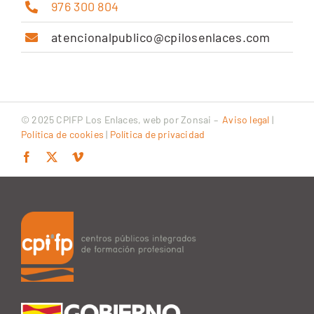
976 300 804
atencionalpublico@cpilosenlaces.com
© 2025 CPIFP Los Enlaces, web por
Zonsai
–
Aviso legal
|
Política de cookies
|
Política de privacidad