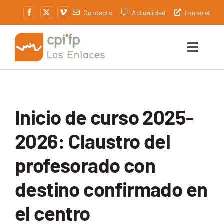
Saltar
Contacto
Actualidad
Intranet
al
contenido
Toggle
Naviga
Centro
Secretaría
Inicio de curso 2025-
Oferta formativa
2026: Claustro del
profesorado con
Servicios
destino confirmado en
Alumnado
el centro
Innovación