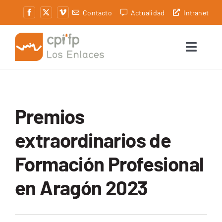
Saltar
Contacto
Actualidad
Intranet
al
contenido
Toggle
Naviga
Centro
Secretaría
Premios
Oferta formativa
extraordinarios de
Formación Profesional
Servicios
en Aragón 2023
Alumnado
Innovación